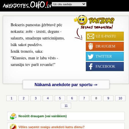
Bokseris pamostas ģērbtuvē pēc
nokauta: zobi - izsisti, deguns -
UZ E-PASTU
salauzts, smadzeņu satricinājums,
īsāk sakot pusdzīvs.
DRAUGIEM
Ienāk treneris, saka:
TWITTER
"Klausies, man ir laba vēsts -
sarunāju tev parīt revanšu!"
FACEBOOK
Nākamā anekdote par sportu -»
1
2
3
4
5
6
7
8
9
10
11
Nosūtīt draugam (vai vairākiem)
Vēlies saņemt svaigu anekdoti katru dienu?