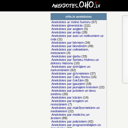
oHo.lv anekdotes
Anekdotes ar melno humoru
(67)
Anekdotes ģimeniskās
(111)
Anekdotes par angļiem
(5)
Anekdotes par armiju
(28)
Anekdotes par auto un notikumiem uz
ceļa
(11)
Anekdotes par bērniem
(34)
Anekdotes par blondīnēm
(49)
Anekdotes par celtniekiem,
meistariem
(4)
Anekdotes par darbu
(33)
Anekdotes par Šerloku Holmsu un
doktoru Vatsonu
(10)
Anekdotes par dzērājiem un
narkomāniem
(62)
Anekdotes par dzīvniekiem
(37)
Anekdotes par Čaku Norisu
(16)
Anekdotes par čukčām
(9)
Anekdotes par igauņiem
(18)
Anekdotes par jaunajiem krieviem
(22)
Anekdotes par juristiem un tiesu
sistēmu
(26)
Anekdotes par kāzām
(14)
Anekdotes par krogiem un
restorāniem
(7)
Anekdotes par makšķerniekiem un
medniekiem
(22)
Anekdotes par medicīnu un
ārstiem
(89)
Anekdotes par policistiem
(42)
Anekdotes par programmētājiem un