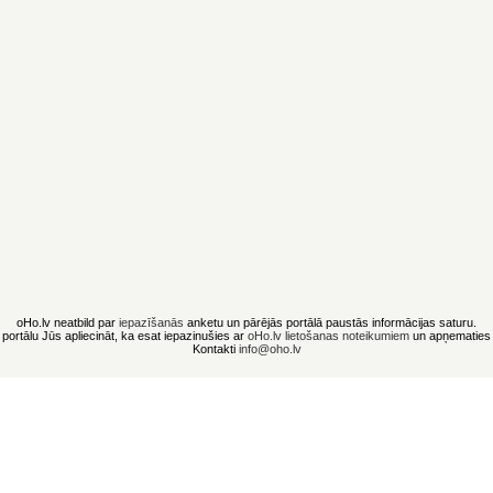
oHo.lv neatbild par
iepazīšanās
anketu un pārējās portālā paustās informācijas saturu.
portālu Jūs apliecināt, ka esat iepazinušies ar
oHo.lv lietošanas noteikumiem
un apņematies t
Kontakti
info@oho.lv