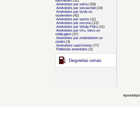
datorlietām
(32)
Anekdotes par seksu
(59)
Anekdotes par sievasmāti
(14)
Anekdotes par skolu un
studentiem
(42)
Anekdotes par sportu
(11)
Anekdotes par vecumu
(12)
Anekdotes par Vinniju Pūku
(11)
Anekdotes par vīru, sievu un
mīlākajiem
(37)
Anekdotes par zinātniekiem un
zinātni
(3)
Anekdotes sadzīviskās
(77)
Politiskās anekdotes
(2)
Degvielas cenas
Apmeklējot 