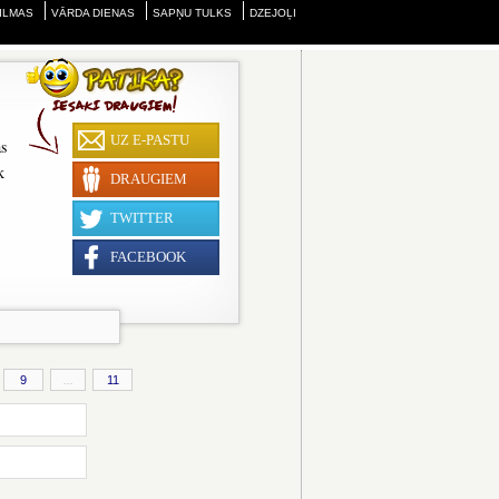
ILMAS
VĀRDA DIENAS
SAPŅU TULKS
DZEJOĻI
UZ E-PASTU
as
k
DRAUGIEM
TWITTER
FACEBOOK
9
...
11