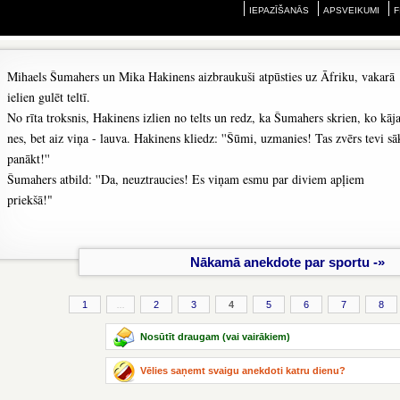
IEPAZĪŠANĀS
APSVEIKUMI
F
Mihaels Šumahers un Mika Hakinens aizbraukuši atpūsties uz Āfriku, vakarā
ielien gulēt teltī.
No rīta troksnis, Hakinens izlien no telts un redz, ka Šumahers skrien, ko kāj
nes, bet aiz viņa - lauva. Hakinens kliedz: ''Šūmi, uzmanies! Tas zvērs tevi sā
panākt!''
Šumahers atbild: ''Da, neuztraucies! Es viņam esmu par diviem apļiem
priekšā!"
Nākamā anekdote par sportu -»
1
...
2
3
4
5
6
7
8
Nosūtīt draugam (vai vairākiem)
Vēlies saņemt svaigu anekdoti katru dienu?